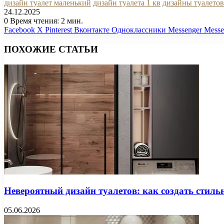
дизайн туалет маленький
дизайн туалета 1 кв
дизайны туалето
24.12.2025
0
Время чтения: 2 мин.
Facebook
X
Pinterest
Вконтакте
Одноклассники
Messenger
Messe
ПОХОЖИЕ СТАТЬИ
Невероятный дизайн туалетов: как создать стиль
05.06.2026