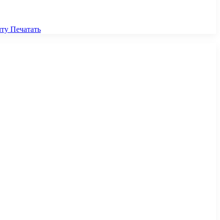
чту
Печатать