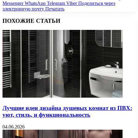
Messenger
WhatsApp
Telegram
Viber
Поделиться через
электронную почту
Печатать
ПОХОЖИЕ СТАТЬИ
Лучшие идеи дизайна душевых комнат из ПВХ:
уют, стиль, и функциональность
04.06.2026