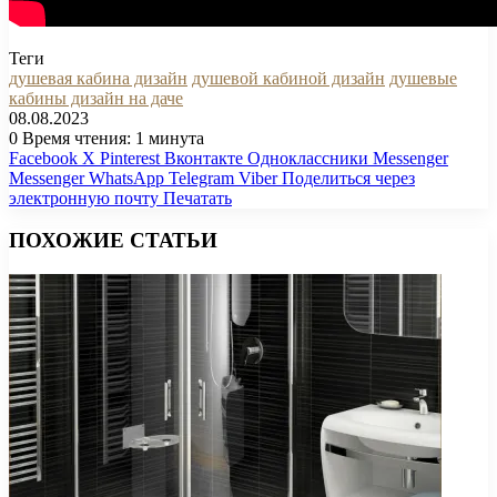
Теги
душевая кабина дизайн
душевой кабиной дизайн
душевые
кабины дизайн на даче
08.08.2023
0
Время чтения: 1 минута
Facebook
X
Pinterest
Вконтакте
Одноклассники
Messenger
Messenger
WhatsApp
Telegram
Viber
Поделиться через
электронную почту
Печатать
ПОХОЖИЕ СТАТЬИ