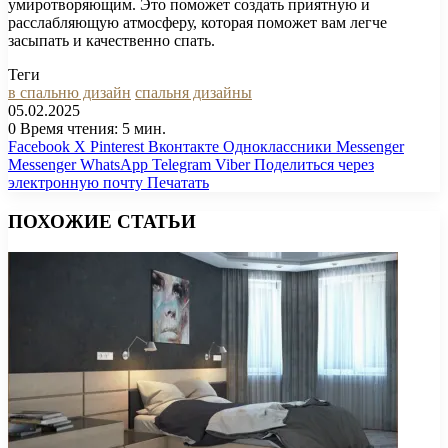
умиротворяющим. Это поможет создать приятную и
расслабляющую атмосферу, которая поможет вам легче
засыпать и качественно спать.
Теги
в спальню дизайн
спальня дизайны
05.02.2025
0
Время чтения: 5 мин.
Facebook
X
Pinterest
Вконтакте
Одноклассники
Messenger
Messenger
WhatsApp
Telegram
Viber
Поделиться через
электронную почту
Печатать
ПОХОЖИЕ СТАТЬИ