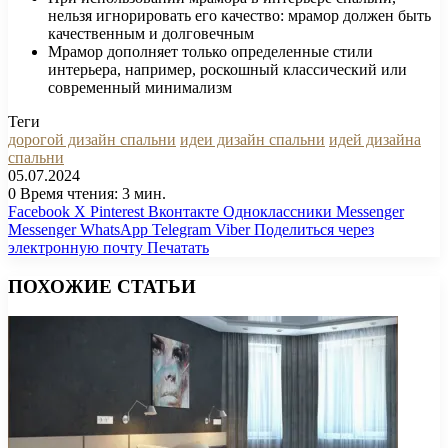
нельзя игнорировать его качество: мрамор должен быть
качественным и долговечным
Мрамор дополняет только определенные стили
интерьера, например, роскошный классический или
современный минимализм
Теги
дорогой дизайн спальни
идеи дизайн спальни
идей дизайна
спальни
05.07.2024
0
Время чтения: 3 мин.
Facebook
X
Pinterest
Вконтакте
Одноклассники
Messenger
Messenger
WhatsApp
Telegram
Viber
Поделиться через
электронную почту
Печатать
ПОХОЖИЕ СТАТЬИ