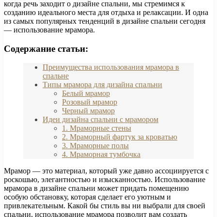
когда речь заходит о дизайне спальни, мы стремимся к
созданию идеального места для отдыха и релаксации. И одна
из самых популярных тенденций в дизайне спальни сегодня
— использование мрамора.
Содержание статьи:
Преимущества использования мрамора в
спальне
Типы мрамора для дизайна спальни
Белый мрамор
Розовый мрамор
Черный мрамор
Идеи дизайна спальни с мрамором
1. Мраморные стены
2. Мраморный фартук за кроватью
3. Мраморные полы
4. Мраморная тумбочка
Мрамор — это материал, который уже давно ассоциируется с
роскошью, элегантностью и изысканностью. Использование
мрамора в дизайне спальни может придать помещению
особую обстановку, которая сделает его уютным и
привлекательным. Какой бы стиль вы ни выбрали для своей
спальни, использование мрамора позволит вам создать