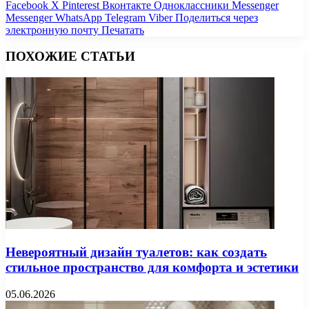
Facebook
X
Pinterest
Вконтакте
Одноклассники
Messenger
Messenger
WhatsApp
Telegram
Viber
Поделиться через
электронную почту
Печатать
ПОХОЖИЕ СТАТЬИ
Невероятный дизайн туалетов: как создать
стильное пространство для комфорта и эстетики
05.06.2026