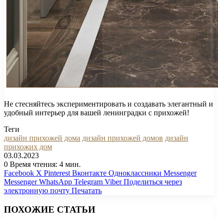
Не стесняйтесь экспериментировать и создавать элегантный и
удобный интерьер для вашей ленинградки с прихожей!
Теги
дизайн прихожей дома
дизайн прихожей домов
дизайн
прихожих дом
03.03.2023
0
Время чтения: 4 мин.
Facebook
X
Pinterest
Вконтакте
Одноклассники
Messenger
Messenger
WhatsApp
Telegram
Viber
Поделиться через
электронную почту
Печатать
ПОХОЖИЕ СТАТЬИ