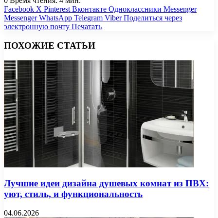
0
Время чтения: 4 мин.
Facebook
X
Pinterest
Вконтакте
Одноклассники
Messenger
Messenger
WhatsApp
Telegram
Viber
Поделиться через
электронную почту
Печатать
ПОХОЖИЕ СТАТЬИ
Лучшие идеи дизайна душевых комнат из ПВХ:
уют, стиль, и функциональность
04.06.2026