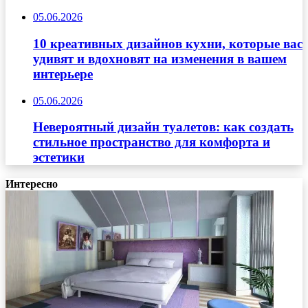
05.06.2026
10 креативных дизайнов кухни, которые вас
удивят и вдохновят на изменения в вашем
интерьере
05.06.2026
Невероятный дизайн туалетов: как создать
стильное пространство для комфорта и
эстетики
Интересно